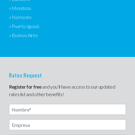
» Mendoza
» Noroeste
» Puerto Iguazú
» Buenos Aires
Rates Request
Register for free
and you’ll have access to our updated
rates list and other benefits!
Nombre