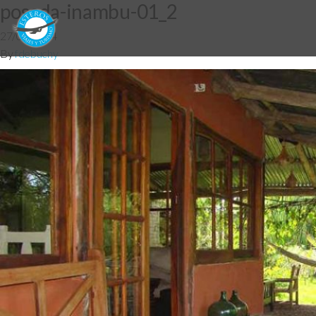
posada-inambu-01_2
27/05/2014
By
fdebuchy