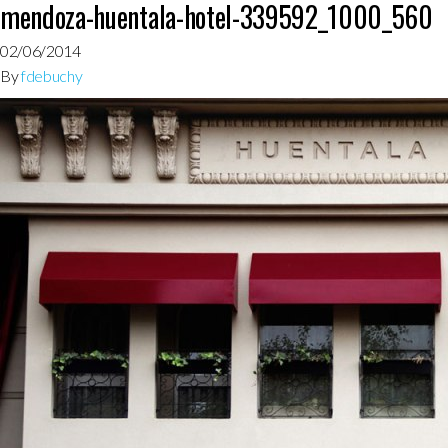
mendoza-huentala-hotel-339592_1000_560
02/06/2014
By
fdebuchy