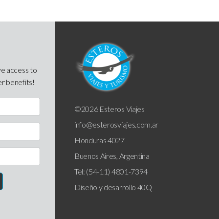
ve access to
er benefits!
©2026 Esteros Viajes
info@esterosviajes.com.ar
Honduras 4027
Buenos Aires, Argentina
Tel: (54-11) 4801-7394
Diseño y desarrollo
40Q