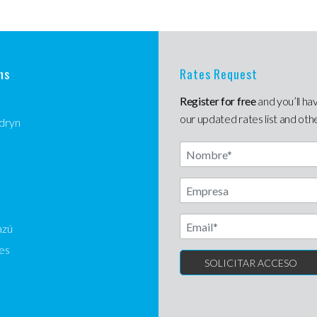
ns
Rates Request
Register for free
and you’ll ha
our updated rates list and oth
dryn
Nombre
Another label
azú
es