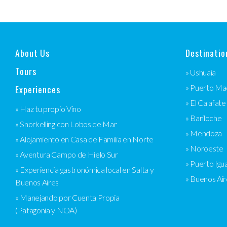
About Us
Destinatio
Tours
» Ushuaia
Experiences
» Puerto Ma
» El Calafate
» Haz tu propio Vino
» Bariloche
» Snorkelling con Lobos de Mar
» Mendoza
» Alojamiento en Casa de Familia en Norte
» Noroeste
» Aventura Campo de Hielo Sur
» Puerto Igu
» Experiencia gastronómica local en Salta y
» Buenos Air
Buenos Aires
» Manejando por Cuenta Propia
(Patagonia y NOA)