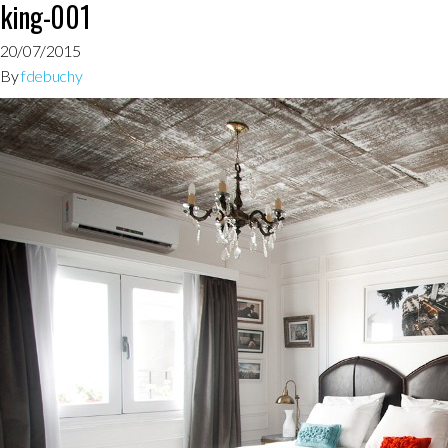
king-001
20/07/2015
By
fdebuchy