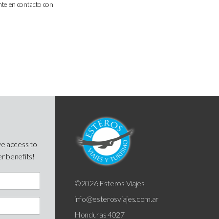
onte en contacto con
ve access to
er benefits!
©2026 Esteros Viajes
info@esterosviajes.com.ar
Honduras 4027