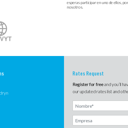
esperas participar en uno de ellos, p
nosotros.
ns
Rates Request
Register for free
and you’ll ha
our updated rates list and oth
dryn
Nombre