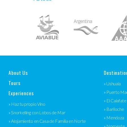
About Us
Destinatio
Tours
» Ushuaia
Experiences
» Puerto Ma
» El Calafate
» Haz tu propio Vino
» Bariloche
» Snorkelling con Lobos de Mar
» Mendoza
» Alojamiento en Casa de Familia en Norte
» Noroeste