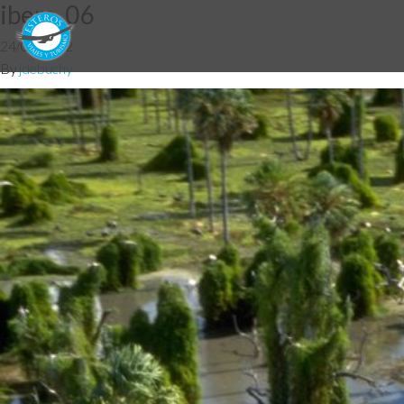
ibera_06
24/07/2012
By
jdebuchy