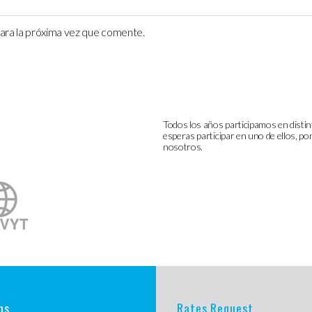
ara la próxima vez que comente.
Todos los años participamos en distin
esperas participar en uno de ellos, p
nosotros.
ns
Rates Request