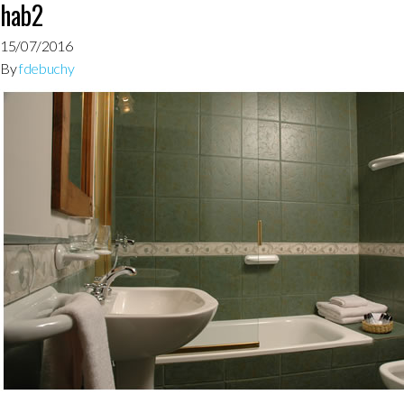
hab2
15/07/2016
By
fdebuchy