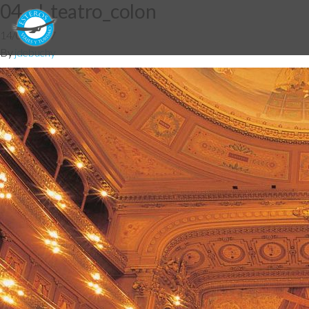
04_al_teatro_colon
14/08/2017
By
jdebuchy