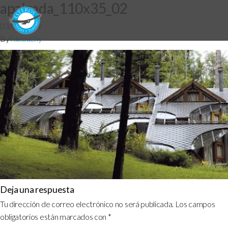
apaizada_110x35_02
03/06/2014
By
fdebuchy
Deja una respuesta
Tu dirección de correo electrónico no será publicada.
Los campos
obligatorios están marcados con
*