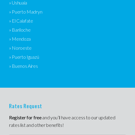
» Ushuaia
» Puerto Madryn
» El Calafate
» Bariloche
» Mendoza
» Noroeste
» Puerto Iguazú
» Buenos Aires
Rates Request
Register for free
and you’ll have access to our updated
rates list and other benefits!