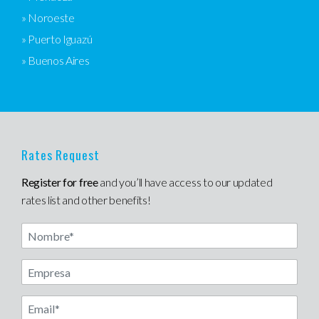
» Noroeste
» Puerto Iguazú
» Buenos Aires
Rates Request
Register for free
and you’ll have access to our updated
rates list and other benefits!
Nombre
Another label