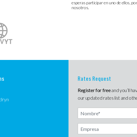
esperas participar en uno de ellos, p
nosotros.
ns
Rates Request
Register for free
and you’ll ha
our updated rates list and oth
dryn
Nombre