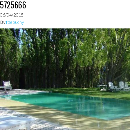
5725666
06/04/2015
By
fdebuchy