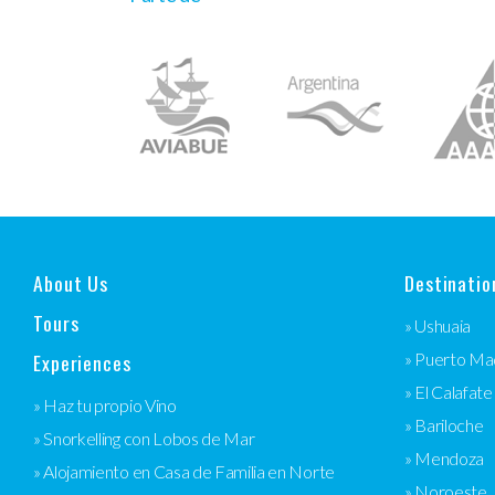
About Us
Destinatio
Tours
» Ushuaia
Experiences
» Puerto Ma
» El Calafate
» Haz tu propio Vino
» Bariloche
» Snorkelling con Lobos de Mar
» Mendoza
» Alojamiento en Casa de Familia en Norte
» Noroeste