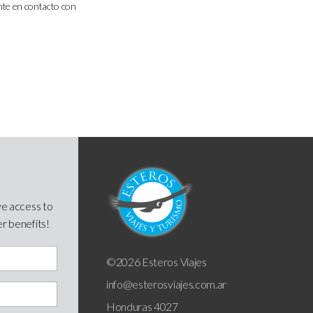
onte en contacto con
ve access to
er benefits!
©2026 Esteros Viajes
info@esterosviajes.com.ar
Honduras 4027