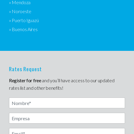
» Mendoza
» Noroeste
» Puerto Iguazú
» Buenos Aires
Rates Request
Register for free
and you’ll have access to our updated
rates list and other benefits!
Nombre
Another label