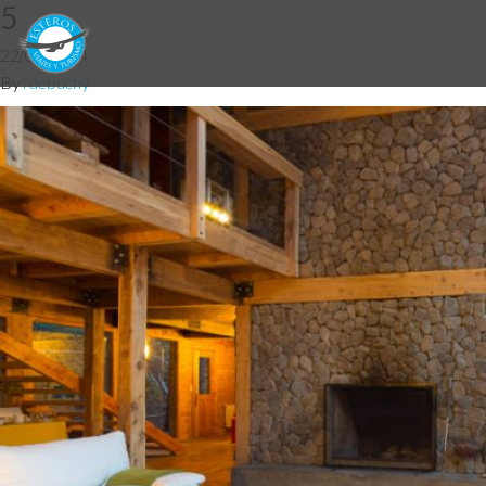
5
22/08/2014
By
fdebuchy