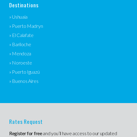
Destinations
» Ushuaia
» Puerto Madryn
» El Calafate
» Bariloche
» Mendoza
» Noroeste
» Puerto Iguazú
» Buenos Aires
Rates Request
Register for free
and you’ll have access to our updated