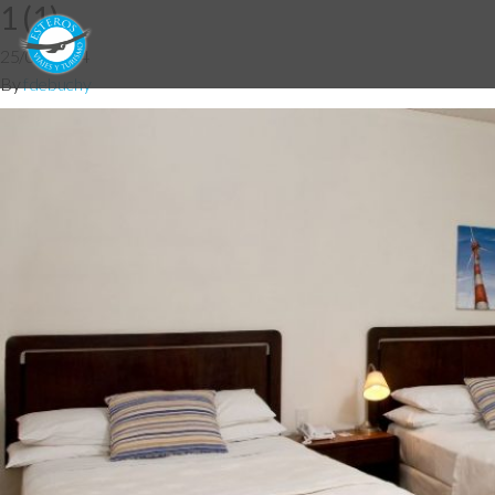
1 (1)
25/06/2014
By
fdebuchy