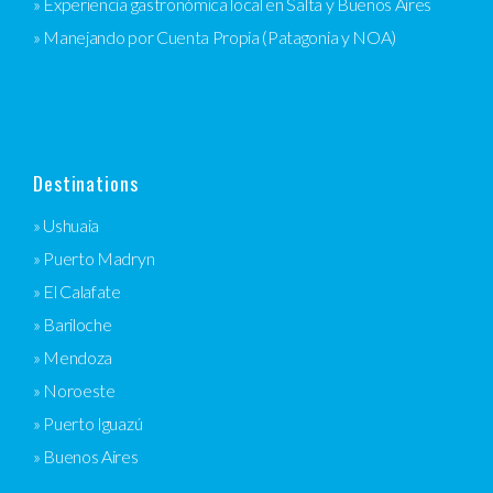
» Experiencia gastronómica local en Salta y Buenos Aires
» Manejando por Cuenta Propia (Patagonia y NOA)
Destinations
» Ushuaia
» Puerto Madryn
» El Calafate
» Bariloche
» Mendoza
» Noroeste
» Puerto Iguazú
» Buenos Aires