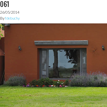
061
26/05/2014
By
fdebuchy